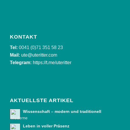
KONTAKT
Tel:
0041 (0)71 351 58 23
Mail:
ute@uteritter.com
Telegram:
https://t.me/uteritter
AKTUELLSTE ARTIKEL
Wissenschaft – modern und traditionell
Leben in voller Präsenz